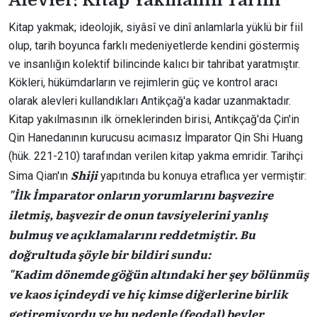
Alevler: Kitap Yakmanın Tarihi
Kitap yakmak; ideolojik, siyâsî ve dinî anlamlarla yüklü bir fiil
olup, tarih boyunca farklı medeniyetlerde kendini göstermiş
ve insanlığın kolektif bilincinde kalıcı bir tahribat yaratmıştır.
Kökleri, hükümdarların ve rejimlerin güç ve kontrol aracı
olarak alevleri kullandıkları Antikçağ'a kadar uzanmaktadır.
Kitap yakılmasının ilk örneklerinden birisi, Antikçağ'da Çin'in
Qin Hanedanının kurucusu acımasız İmparator Qin Shi Huang
(hük. 221-210) tarafından verilen kitap yakma emridir. Tarihçi
Shiji
Sima Qian'ın
yapıtında bu konuya etraflıca yer vermiştir:
"İlk İmparator onların yorumlarını başvezire
iletmiş, başvezir de onun tavsiyelerini yanlış
bulmuş ve açıklamalarını reddetmiştir. Bu
doğrultuda şöyle bir bildiri sundu:
"Kadim dönemde göğün altındaki her şey bölünmüş
ve kaos içindeydi ve hiç kimse diğerlerine birlik
getiremiyordu ve bu nedenle (feodal) beyler