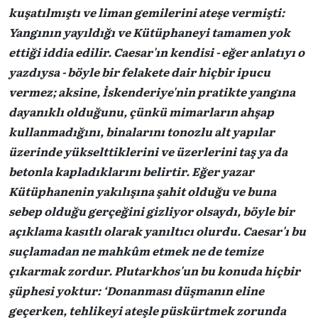
kuşatılmıştı ve liman gemilerini ateşe vermişti:
Yangının yayıldığı ve Kütüphaneyi tamamen yok
ettiği iddia edilir. Caesar'ın kendisi - eğer anlatıyı o
yazdıysa - böyle bir felakete dair hiçbir ipucu
vermez; aksine, İskenderiye'nin pratikte yangına
dayanıklı olduğunu, çünkü mimarların ahşap
kullanmadığını, binalarını tonozlu alt yapılar
üzerinde yükselttiklerini ve üzerlerini taş ya da
betonla kapladıklarını belirtir. Eğer yazar
Kütüphanenin yakılışına şahit olduğu ve buna
sebep olduğu gerçeğini gizliyor olsaydı, böyle bir
açıklama kasıtlı olarak yanıltıcı olurdu. Caesar'ı bu
suçlamadan ne mahkûm etmek ne de temize
çıkarmak zordur. Plutarkhos'un bu konuda hiçbir
şüphesi yoktur: ‘Donanması düşmanın eline
geçerken, tehlikeyi ateşle püskürtmek zorunda