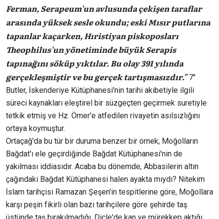
Ferman, Serapeum'un avlusunda çekişen taraflar
arasında yüksek sesle okundu; eski Mısır putlarına
tapanlar kaçarken, Hıristiyan piskoposları
Theophilus'un yönetiminde büyük Serapis
tapınağını söküp yıktılar. Bu olay 391 yılında
gerçekleşmiştir ve bu gerçek tartışmasızdır."
7″
Butler, İskenderiye Kütüphanesi'nin tarihi akıbetiyle ilgili
süreci kaynakları eleştirel bir süzgeçten geçirmek suretiyle
tetkik etmiş ve Hz. Ömer'e atfedilen rivayetin asılsızlığını
ortaya koymuştur.
Ortaçağ'da bu tür bir duruma benzer bir örnek, Moğolların
Bağdat'ı ele geçirdiğinde Bağdat Kütüphanesi'nin de
yakılması iddiasıdır. Acaba bu dönemde, Abbasilerin altın
çağındaki Bağdat Kütüphanesi halen ayakta mıydı? Nitekim
İslam tarihçisi Ramazan Şeşen'in tespitlerine göre, Moğollara
karşı peşin fikirli olan bazı tarihçilere göre şehirde taş
üstünde taş bırakılmadığı, Dicle'de kan ve mürekkep aktığı,