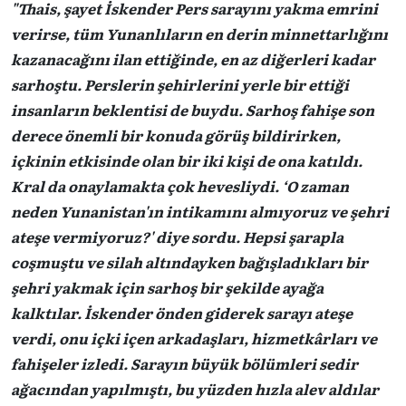
"Thais, şayet İskender Pers sarayını yakma emrini
verirse, tüm Yunanlıların en derin minnettarlığını
kazanacağını ilan ettiğinde, en az diğerleri kadar
sarhoştu. Perslerin şehirlerini yerle bir ettiği
insanların beklentisi de buydu. Sarhoş fahişe son
derece önemli bir konuda görüş bildirirken,
içkinin etkisinde olan bir iki kişi de ona katıldı.
Kral da onaylamakta çok hevesliydi. ‘O zaman
neden Yunanistan'ın intikamını almıyoruz ve şehri
ateşe vermiyoruz?' diye sordu. Hepsi şarapla
coşmuştu ve silah altındayken bağışladıkları bir
şehri yakmak için sarhoş bir şekilde ayağa
kalktılar. İskender önden giderek sarayı ateşe
verdi, onu içki içen arkadaşları, hizmetkârları ve
fahişeler izledi. Sarayın büyük bölümleri sedir
ağacından yapılmıştı, bu yüzden hızla alev aldılar