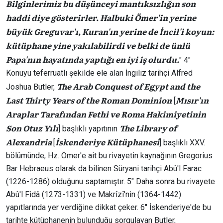
Bilginlerimiz bu düşünceyi mantıksızlığın son
haddi diye gösterirler. Halbuki Ömer'in yerine
büyük Greguvar'ı, Kuran'ın yerine de İncil'i koyun:
kütüphane yine yakılabilirdi ve belki de ünlü
Papa'nın hayatında yaptığı en iyi iş olurdu.
" 4″
Konuyu teferruatlı şekilde ele alan İngiliz tarihçi Alfred
The Arab Conquest of Egypt and the
Joshua Butler,
Last Thirty Years of the Roman Dominion
Mısır'ın
[
Araplar Tarafından Fethi ve Roma Hakimiyetinin
Son Otuz Yılı
The Library of
] başlıklı yapıtının
Alexandria
İskenderiye Kütüphanesi
[
] başlıklı XXV.
bölümünde, Hz. Ömer'e ait bu rivayetin kaynağının Gregorius
Bar Hebraeus olarak da bilinen Süryani tarihçi Abû'l Farac
(1226-1286) olduğunu saptamıştır. 5″ Daha sonra bu rivayete
Abû'l Fidâ (1273-1331) ve Makrîzî'nin (1364-1442)
yapıtlarında yer verdiğine dikkat çeker. 6″ İskenderiye'de bu
tarihte kütüphanenin bulunduğu sorgulayan Butler,