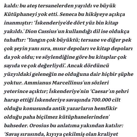
kaldı: bu ateş tersanelerden yayıldı ve büyük
Kütüphaneyi yok etti. Seneca bu hikâyeye açıkça
inanmıştır: ‘İskenderiye'de dört yüz bin kitap
yakıldı.' Dion Cassius'un kullandığı dil ise oldukça
tuhaftır: ‘Yangın çok büyüktü; tersane ve diğer pek
çok şeyin yanı sıra, mısır depoları ve kitap depoları
da yok oldu; ve söylendiğine göre bu kitaplar çok
sayıda ve çok değerliydi'. Ancak dördüncü
yüzyıldaki geleneğin ne olduğuna dair hiçbir şüphe
yoktur. Ammianus Marcellinus'un sözleri
yeterince açıktır; İskenderiye'nin ‘Caesar'ın şehri
harap ettiği İskenderiye savaşında 700.000 cilt
olduğu konusunda antik yazarların hemfikir
olduğu paha biçilmez kütüphanelerinden'
bahseder. Orosius bu anlatıma yakından katılır:
‘Savaş sırasında, kıyıya çekilmiş olan kraliyet