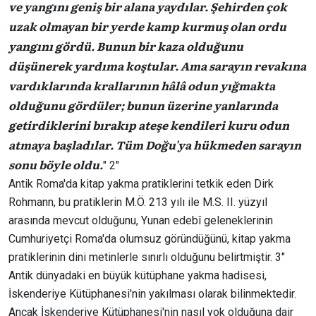
ve yangını geniş bir alana yaydılar. Şehirden çok
uzak olmayan bir yerde kamp kurmuş olan ordu
yangını gördü. Bunun bir kaza olduğunu
düşünerek yardıma koştular. Ama sarayın revakına
vardıklarında krallarının hâlâ odun yığmakta
olduğunu gördüler; bunun üzerine yanlarında
getirdiklerini bırakıp ateşe kendileri kuru odun
atmaya başladılar. Tüm Doğu'ya hükmeden sarayın
sonu böyle oldu.
" 2″
Antik Roma'da kitap yakma pratiklerini tetkik eden Dirk
Rohmann, bu pratiklerin M.Ö. 213 yılı ile M.S. II. yüzyıl
arasında mevcut olduğunu, Yunan edebî geleneklerinin
Cumhuriyetçi Roma'da olumsuz göründüğünü, kitap yakma
pratiklerinin dini metinlerle sınırlı olduğunu belirtmiştir. 3″
Antik dünyadaki en büyük kütüphane yakma hadisesi,
İskenderiye Kütüphanesi'nin yakılması olarak bilinmektedir.
Ancak İskenderiye Kütüphanesi'nin nasıl yok olduğuna dair