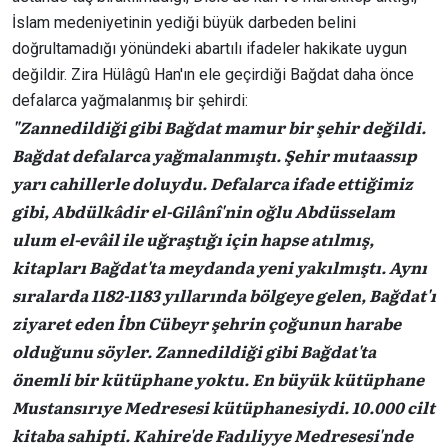
İslam medeniyetinin yediği büyük darbeden belini
doğrultamadığı yönündeki abartılı ifadeler hakikate uygun
değildir. Zira Hülâgû Han'ın ele geçirdiği Bağdat daha önce
defalarca yağmalanmış bir şehirdi:
"Zannedildiği gibi Bağdat mamur bir şehir değildi.
Bağdat defalarca yağmalanmıştı. Şehir mutaassıp
yarı cahillerle doluydu. Defalarca ifade ettiğimiz
gibi, Abdülkâdir el-Gilânî'nin oğlu Abdüsselam
ulum el-evâil ile uğraştığı için hapse atılmış,
kitapları Bağdat'ta meydanda yeni yakılmıştı. Aynı
sıralarda 1182-1183 yıllarında bölgeye gelen, Bağdat'ı
ziyaret eden İbn Cübeyr şehrin çoğunun harabe
olduğunu söyler. Zannedildiği gibi Bağdat'ta
önemli bir kütüphane yoktu. En büyük kütüphane
Mustansırıye Medresesi kütüphanesiydi. 10.000 cilt
kitaba sahipti. Kahire'de Fadıliyye Medresesi'nde