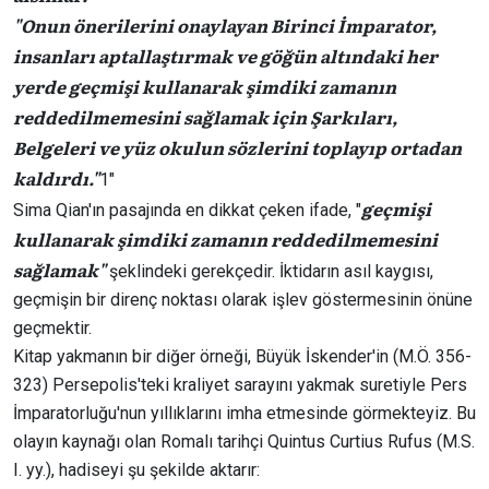
"Onun önerilerini onaylayan Birinci İmparator,
insanları aptallaştırmak ve göğün altındaki her
yerde geçmişi kullanarak şimdiki zamanın
reddedilmemesini sağlamak için Şarkıları,
Belgeleri ve yüz okulun sözlerini toplayıp ortadan
kaldırdı."
1″
geçmişi
Sima Qian'ın pasajında en dikkat çeken ifade, "
kullanarak şimdiki zamanın reddedilmemesini
sağlamak"
şeklindeki gerekçedir. İktidarın asıl kaygısı,
geçmişin bir direnç noktası olarak işlev göstermesinin önüne
geçmektir.
Kitap yakmanın bir diğer örneği, Büyük İskender'in (M.Ö. 356-
323) Persepolis'teki kraliyet sarayını yakmak suretiyle Pers
İmparatorluğu'nun yıllıklarını imha etmesinde görmekteyiz. Bu
olayın kaynağı olan Romalı tarihçi Quintus Curtius Rufus (M.S.
I. yy.), hadiseyi şu şekilde aktarır: