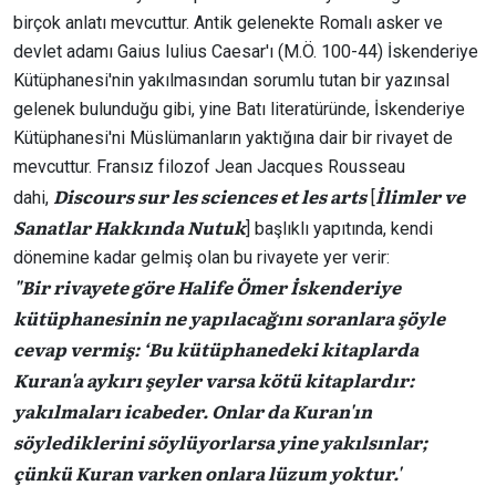
birçok anlatı mevcuttur. Antik gelenekte Romalı asker ve
devlet adamı Gaius Iulius Caesar'ı (M.Ö. 100-44) İskenderiye
Kütüphanesi'nin yakılmasından sorumlu tutan bir yazınsal
gelenek bulunduğu gibi, yine Batı literatüründe, İskenderiye
Kütüphanesi'ni Müslümanların yaktığına dair bir rivayet de
mevcuttur. Fransız filozof Jean Jacques Rousseau
Discours sur les sciences et les arts
İlimler ve
dahi,
[
Sanatlar Hakkında Nutuk
] başlıklı yapıtında, kendi
dönemine kadar gelmiş olan bu rivayete yer verir:
"Bir rivayete göre Halife Ömer İskenderiye
kütüphanesinin ne yapılacağını soranlara şöyle
cevap vermiş: ‘Bu kütüphanedeki kitaplarda
Kuran'a aykırı şeyler varsa kötü kitaplardır:
yakılmaları icabeder. Onlar da Kuran'ın
söylediklerini söylüyorlarsa yine yakılsınlar;
çünkü Kuran varken onlara lüzum yoktur.'