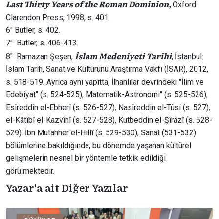
Last Thirty Years of the Roman Dominion,
Oxford:
Clarendon Press, 1998, s. 401.
6″ Butler, s. 402.
7″ Butler, s. 406-413.
İslam Medeniyeti Tarihi
8″ Ramazan Şeşen,
, İstanbul:
İslam Tarih, Sanat ve Kültürünü Araştırma Vakfı (İSAR), 2012,
s. 518-519. Ayrıca aynı yapıtta, İlhanlılar devrindeki "İlim ve
Edebiyat" (s. 524-525), Matematik-Astronomi" (s. 525-526),
Esîreddin el-Ebherî (s. 526-527), Nasîreddin el-Tûsi (s. 527),
el-Kâtîbî el-Kazvînî (s. 527-528), Kutbeddin el-Şîrâzî (s. 528-
529), İbn Mutahher el-Hıllî (s. 529-530), Sanat (531-532)
bölümlerine bakıldığında, bu dönemde yaşanan kültürel
gelişmelerin nesnel bir yöntemle tetkik edildiği
görülmektedir.
Yazar'a ait Diğer Yazılar