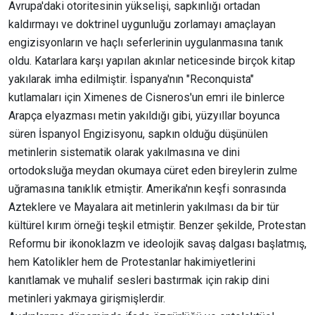
Avrupa'daki otoritesinin yükselişi, sapkınlığı ortadan
kaldırmayı ve doktrinel uygunluğu zorlamayı amaçlayan
engizisyonların ve haçlı seferlerinin uygulanmasına tanık
oldu. Katarlara karşı yapılan akınlar neticesinde birçok kitap
yakılarak imha edilmiştir. İspanya'nın "Reconquista"
kutlamaları için Ximenes de Cisneros'un emri ile binlerce
Arapça elyazması metin yakıldığı gibi, yüzyıllar boyunca
süren İspanyol Engizisyonu, sapkın olduğu düşünülen
metinlerin sistematik olarak yakılmasına ve dini
ortodoksluğa meydan okumaya cüret eden bireylerin zulme
uğramasına tanıklık etmiştir. Amerika'nın keşfi sonrasında
Azteklere ve Mayalara ait metinlerin yakılması da bir tür
kültürel kırım örneği teşkil etmiştir. Benzer şekilde, Protestan
Reformu bir ikonoklazm ve ideolojik savaş dalgası başlatmış,
hem Katolikler hem de Protestanlar hakimiyetlerini
kanıtlamak ve muhalif sesleri bastırmak için rakip dini
metinleri yakmaya girişmişlerdir.