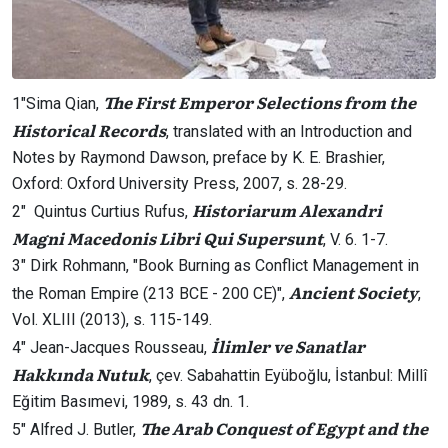
The First Emperor Selections from the
1″Sima Qian,
Historical Records
, translated with an Introduction and
Notes by Raymond Dawson, preface by K. E. Brashier,
Oxford: Oxford University Press, 2007, s. 28-29.
Historiarum Alexandri
2″ Quintus Curtius Rufus,
Magni Macedonis Libri Qui Supersunt
, V. 6. 1-7.
3″ Dirk Rohmann, "Book Burning as Conflict Management in
Ancient Society
the Roman Empire (213 BCE - 200 CE)",
,
Vol. XLIII (2013), s. 115-149.
İlimler ve Sanatlar
4″ Jean-Jacques Rousseau,
Hakkında Nutuk
, çev. Sabahattin Eyüboğlu, İstanbul: Millî
Eğitim Basımevi, 1989, s. 43 dn. 1.
The Arab Conquest of Egypt and the
5″ Alfred J. Butler,