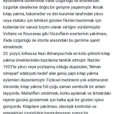
Aydınlanma döneminde ifade özgürlüğü ve entelektüel
özgürlük ideallerine doğru bir gelişme yaşanmıştır. Ancak
kitap yakma, hükümetler ve dini kurumlar tarafından yıkıcı
veya statüko için tehlikeli görülen fikirleri bastırmak için
kullanılan bir sansür biçimi olarak varlığını sürdürmüştür.
Voltaire ve Rousseau gibi filozofların eserlerinin yakılması,
ifade özgürlüğü ile otorite arasındaki bu gerilime işaret
etmektedir.
20. yüzyıl, bilhassa Nazi Almanyası'nda en kötü şöhretli kitap
yakma örneklerinden bazılarına tanıklık etmiştir. Naziler
1933'te yıkıcı veya yozlaşmış olduğu düşünülen, "Alman
olmayan" edebiyatı hedef alan geniş çaplı kitap yakma
eylemleri düzenlemiştir. Fiziksel metinlerin yok edilmesinin
ötesinde, kitap yakma fiili çoğu zaman sembolik bir anlam
taşıyordu. Muhalifleri sindirmek, korku aşılamak ve iktidardaki
rejimin gücünü göstermek için halka açık bir gösteri işlevi
görüyordu. Kitapların yakılması, ideolojik kontrolün ve
entelektüel özgürlüğün bastırılmasının somut bir