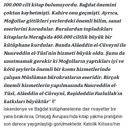
100.000 cilt kitap bulunuyordu. Bağdat önemini
çoktan kaybetmişti. Kahire onu geçmişti. Ayrıca,
Moğollar gittikleri yerlerdeki önemli bilim, sanat
eserlerini korudular. Buralardan topladıkları
kitaplarla Merağa'da 400.000 ciltlik büyük bir
kütüphane kurdular. Bunda Alâeddin el-Cüveynî ile
Nasıreddin el-Tûsî'nin hizmeti büyük oldu. Şunu da
unutmamak gerekir ki Moğolların yaptıkları iyi ve
kötü şeylerin önemli bir kısmı hizmetlerinde
çalışan Müslüman bürokratların eseridir. Birçok
önemli hizmetlerin yapılmasında Nasıreddin el-
Tûsî, Alâeddin el-Cüveynî, Reşideddin Fazlullah'ın
katkıları büyüktür
." 8″
İskenderiye ve Bağdat kütüphanelerine dair rivayetler bir
yana bırakılırsa, Ortaçağ Avrupası'nda kitap yakma pratiğinin
son derece yaygınlaştığı görülmektedir. Katolik Kilisesi'nin