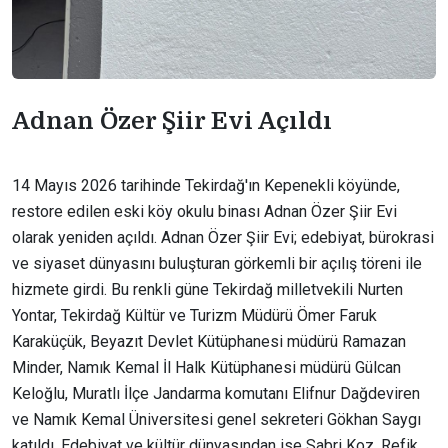
Adnan Özer Şiir Evi Açıldı
14 Mayıs 2026 tarihinde Tekirdağ'ın Kepenekli köyünde,
restore edilen eski köy okulu binası Adnan Özer Şiir Evi
olarak yeniden açıldı. Adnan Özer Şiir Evi; edebiyat, bürokrasi
ve siyaset dünyasını buluşturan görkemli bir açılış töreni ile
hizmete girdi. Bu renkli güne Tekirdağ milletvekili Nurten
Yontar, Tekirdağ Kültür ve Turizm Müdürü Ömer Faruk
Karaküçük, Beyazıt Devlet Kütüphanesi müdürü Ramazan
Minder, Namık Kemal İl Halk Kütüphanesi müdürü Gülcan
Keloğlu, Muratlı İlçe Jandarma komutanı Elifnur Dağdeviren
ve Namık Kemal Üniversitesi genel sekreteri Gökhan Saygı
katıldı. Edebiyat ve kültür dünyasından ise Sabri Koz, Refik