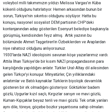
voleybol milli takımımızın yıldızı Melissa Vargas'ın Küba
kökenli olduğunu hatırlatıyor. Hemen arkasından bunun bir
sorun, Türkiye'nin sıkıntısı olduğunu söylüyor. Hatta bu
konuyu, nasyonel sosyalist DEM partisinin CHP'deki
kontenjanından aday gösterilen Esenyurt belediye başkanıyla
görüşmüş, kendisinden feyz almış. Artık yazının bu
bölümünde Ahmet Taşgetiren'in Özbeklerden ve Araplardan
niye rahatsız olduğunu anlıyorsunuz.
1930'larda NAZİ ideolojisini savunan köşe yazarlarımız vardı.
Attila İlhan Türkiye'de bir kısım NAZİ propagandasının para
karşılığında yapıldığını anlatır. Türkler Ural-Altay dil ailesinden
gelen Türkçe'yi konuşur. Minyatürler, Çin yıllıklarındaki
anlatımlar ve Batılı kaynaklar Türklerin biyolojik devamlılık
gösteren bir ırk olmadığını gösteriyor. Göktürkler badem
gözlü, Uygurlar kızıl saçlı, Kırgızlar sarışın ve mavi gözlü,
Kuman-Kıpçaklar beyaz tenli ve mavi gözlü. Tek ortak yanları
aynı dile, töreye, göçebe bozkır yaşantısına sahip olmaları.