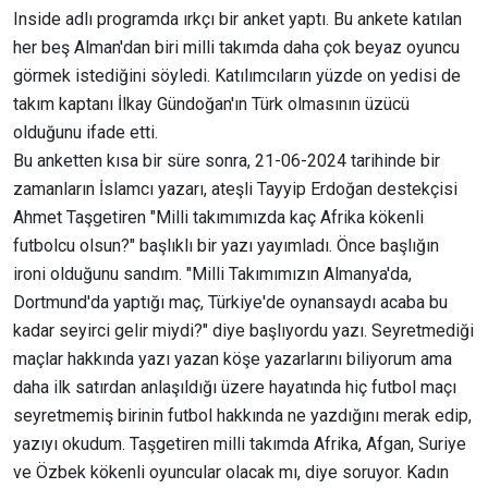
Inside adlı programda ırkçı bir anket yaptı. Bu ankete katılan
her beş Alman'dan biri milli takımda daha çok beyaz oyuncu
görmek istediğini söyledi. Katılımcıların yüzde on yedisi de
takım kaptanı İlkay Gündoğan'ın Türk olmasının üzücü
olduğunu ifade etti.
Bu anketten kısa bir süre sonra, 21-06-2024 tarihinde bir
zamanların İslamcı yazarı, ateşli Tayyip Erdoğan destekçisi
Ahmet Taşgetiren "Milli takımımızda kaç Afrika kökenli
futbolcu olsun?" başlıklı bir yazı yayımladı. Önce başlığın
ironi olduğunu sandım. "Milli Takımımızın Almanya'da,
Dortmund'da yaptığı maç, Türkiye'de oynansaydı acaba bu
kadar seyirci gelir miydi?" diye başlıyordu yazı. Seyretmediği
maçlar hakkında yazı yazan köşe yazarlarını biliyorum ama
daha ilk satırdan anlaşıldığı üzere hayatında hiç futbol maçı
seyretmemiş birinin futbol hakkında ne yazdığını merak edip,
yazıyı okudum. Taşgetiren milli takımda Afrika, Afgan, Suriye
ve Özbek kökenli oyuncular olacak mı, diye soruyor. Kadın