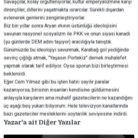
Savaşçılar, kolay örgütleniyorlar, kültür emperyalizmine karşı
dirençliler, dillerini yaşatmakta ısrarcılar. Sürekli dışardan
evlenerek genlerini zenginleştiriyorlar.
Biz bin yıllar sonra Aryan ırkının üstünlüğü ideolojisini
savunan nasyonel sosyalizm ile PKK ve onun siyasi kanadı
(şu günlerde DEM adını taşıyor) aracılığıyla tanıştık.
Günümüzde bu ideolojiyi savunmak, Karabağ gol yediğinde
sevinç çığlığı atmak, "Yaşasın Portekiz" demek muhalefet
yapmak olarak tarif ediliyor. Oysa sporun bizi birleştirmesi
beklenirdi.
Eğer Cem Yılmaz gibi bu işten hatırı sayılır paralar
kazanıyorsa, birisinin insanları kendisine güldürmesini
anlayışla karşılarım ama muhalif gazetecilerin ne kazandığını
üç aşağı beş yukarı biliyorum. Hele televizyon kanallarında
bazı gazeteciler mesleklerini soytarılık seviyesine indirdi.
Yazar'a ait Diğer Yazılar