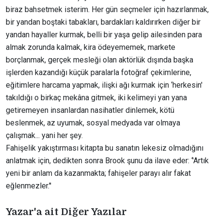
biraz bahsetmek isterim. Her gün seçmeler için hazırlanmak,
bir yandan boştaki tabakları, bardakları kaldırırken diğer bir
yandan hayaller kurmak, belli bir yaşa gelip ailesinden para
almak zorunda kalmak, kira ödeyememek, markete
borçlanmak, gerçek mesleği olan aktörlük dışında başka
işlerden kazandığı küçük paralarla fotoğraf çekimlerine,
eğitimlere harcama yapmak, ilişki ağı kurmak için ‘herkesin'
takıldığı o birkaç mekâna gitmek, iki kelimeyi yan yana
getiremeyen insanlardan nasihatler dinlemek, kötü
beslenmek, az uyumak, sosyal medyada var olmaya
çalışmak... yani her şey.
Fahişelik yakıştırması kitapta bu sanatın lekesiz olmadığını
anlatmak için, dedikten sonra Brook şunu da ilave eder: ‘'Artık
yeni bir anlam da kazanmakta; fahişeler parayı alır fakat
eğlenmezler.''
Yazar'a ait Diğer Yazılar