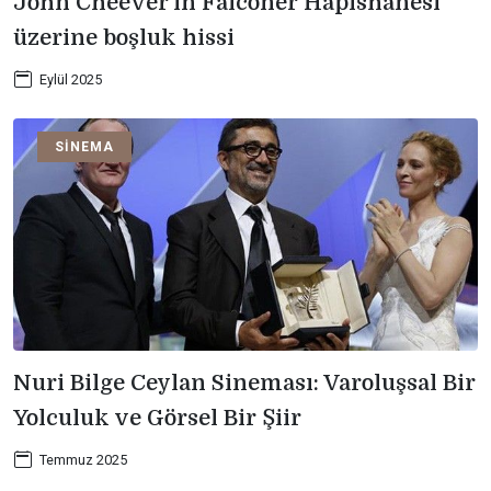
John Cheever’ın Falconer Hapishanesi
üzerine boşluk hissi
Eylül 2025
SINEMA
Nuri Bilge Ceylan Sineması: Varoluşsal Bir
Yolculuk ve Görsel Bir Şiir
Temmuz 2025