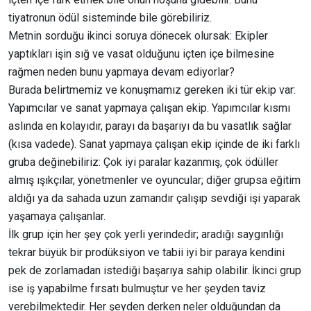
tiyatronun ödül sisteminde bile görebiliriz.
Metnin sorduğu ikinci soruya dönecek olursak: Ekipler
yaptıkları işin sığ ve vasat olduğunu içten içe bilmesine
rağmen neden bunu yapmaya devam ediyorlar?
Burada belirtmemiz ve konuşmamız gereken iki tür ekip var:
Yapımcılar ve sanat yapmaya çalışan ekip. Yapımcılar kısmı
aslında en kolayıdır, parayı da başarıyı da bu vasatlık sağlar
(kısa vadede). Sanat yapmaya çalışan ekip içinde de iki farklı
gruba değinebiliriz: Çok iyi paralar kazanmış, çok ödüller
almış ışıkçılar, yönetmenler ve oyuncular; diğer grupsa eğitim
aldığı ya da sahada uzun zamandır çalışıp sevdiği işi yaparak
yaşamaya çalışanlar.
İlk grup için her şey çok yerli yerindedir; aradığı saygınlığı
tekrar büyük bir prodüksiyon ve tabii iyi bir paraya kendini
pek de zorlamadan istediği başarıya sahip olabilir. İkinci grup
ise iş yapabilme fırsatı bulmuştur ve her şeyden taviz
verebilmektedir. Her şeyden derken neler olduğundan da