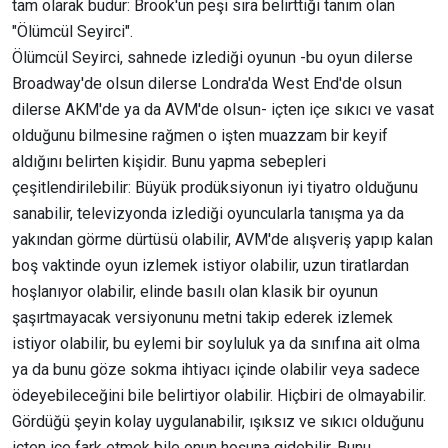
tam olarak budur: Brook'un peşi sıra belirttiği tanım olan
"Ölümcül Seyirci".
Ölümcül Seyirci, sahnede izlediği oyunun -bu oyun dilerse
Broadway'de olsun dilerse Londra'da West End'de olsun
dilerse AKM'de ya da AVM'de olsun- içten içe sıkıcı ve vasat
olduğunu bilmesine rağmen o işten muazzam bir keyif
aldığını belirten kişidir. Bunu yapma sebepleri
çeşitlendirilebilir: Büyük prodüksiyonun iyi tiyatro olduğunu
sanabilir, televizyonda izlediği oyuncularla tanışma ya da
yakından görme dürtüsü olabilir, AVM'de alışveriş yapıp kalan
boş vaktinde oyun izlemek istiyor olabilir, uzun tiratlardan
hoşlanıyor olabilir, elinde basılı olan klasik bir oyunun
şaşırtmayacak versiyonunu metni takip ederek izlemek
istiyor olabilir, bu eylemi bir soyluluk ya da sınıfına ait olma
ya da bunu göze sokma ihtiyacı içinde olabilir veya sadece
ödeyebileceğini bile belirtiyor olabilir. Hiçbiri de olmayabilir.
Gördüğü şeyin kolay uygulanabilir, ışıksız ve sıkıcı olduğunu
içten içe fark etmek bile onun hoşuna gidebilir. Bunu